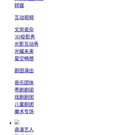
转碟
互动视频
文房瓷杂
3D投影秀
光影互动秀
光耀未来
星空畅想
剧团演出
音乐团体
粤剧剧团
戏剧剧团
儿童剧团
魔术专场
商演艺人