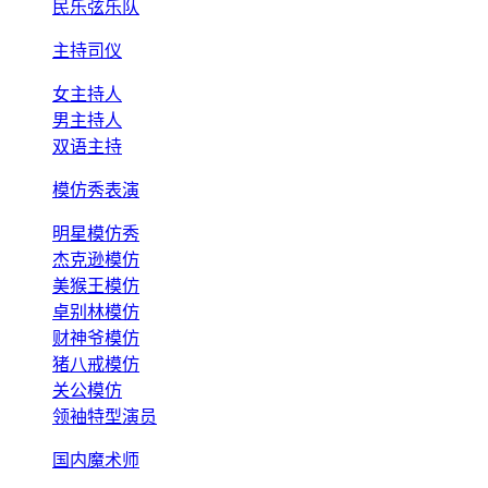
民乐弦乐队
主持司仪
女主持人
男主持人
双语主持
模仿秀表演
明星模仿秀
杰克逊模仿
美猴王模仿
卓别林模仿
财神爷模仿
猪八戒模仿
关公模仿
领袖特型演员
国内魔术师