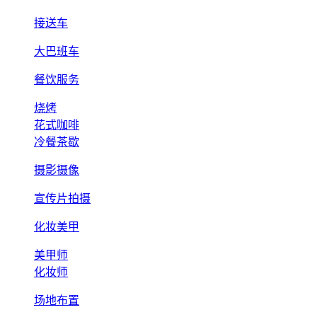
接送车
大巴班车
餐饮服务
烧烤
花式咖啡
冷餐茶歇
摄影摄像
宣传片拍摄
化妆美甲
美甲师
化妆师
场地布置