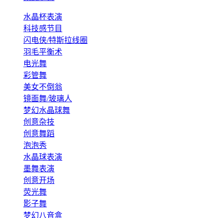
水晶杯表演
科技感节目
闪电侠/特斯拉线圈
羽毛平衡术
电光舞
彩管舞
美女不倒翁
镜面舞/玻璃人
梦幻水晶球舞
创意杂技
创意舞蹈
泡泡秀
水晶球表演
墨舞表演
创意开场
荧光舞
影子舞
梦幻八音盒