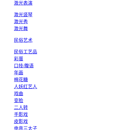
激光表演
激光竖琴
激光秀
激光舞
民俗艺术
民俗工艺品
彩蛋
口技/腹语
年画
棉花糖
人妖红艺人
戏曲
变脸
二人转
手影戏
皮影戏
电音三太子