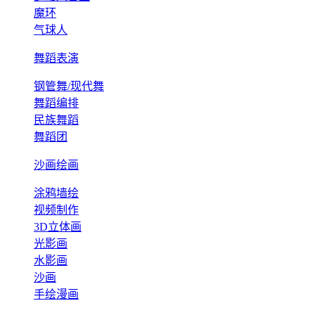
魔环
气球人
舞蹈表演
钢管舞/现代舞
舞蹈编排
民族舞蹈
舞蹈团
沙画绘画
涂鸦墙绘
视频制作
3D立体画
光影画
水影画
沙画
手绘漫画