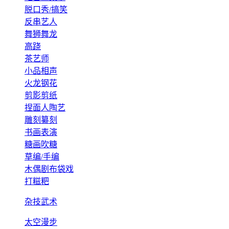
脱口秀/搞笑
反串艺人
舞狮舞龙
高跷
茶艺师
小品相声
火龙钢花
剪影剪纸
捏面人陶艺
雕刻纂刻
书画表演
糖画吹糖
草编/手编
木偶剧布袋戏
打糍粑
杂技武术
太空漫步