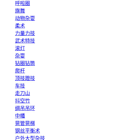
呼啦圈
旗舞
动物杂耍
柔术
力量力技
武术特技
滚灯
杂耍
钻圈钻筒
爬杆
顶技蹬技
车技
走刀山
抖空竹
绸吊吊环
中幡
晃管晃梯
钢丝平衡术
户外大型杂技