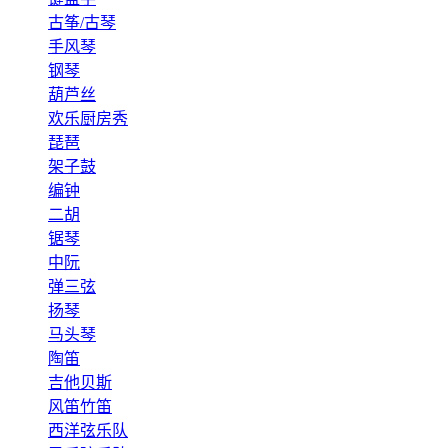
古筝/古琴
手风琴
钢琴
葫芦丝
欢乐厨房秀
琵琶
架子鼓
编钟
二胡
锯琴
中阮
弹三弦
扬琴
马头琴
陶笛
吉他贝斯
风笛竹笛
西洋弦乐队