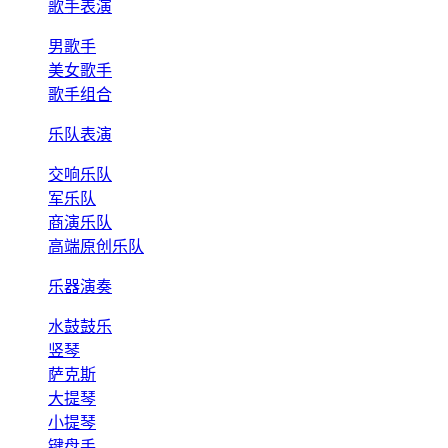
歌手表演
男歌手
美女歌手
歌手组合
乐队表演
交响乐队
军乐队
商演乐队
高端原创乐队
乐器演奏
水鼓鼓乐
竖琴
萨克斯
大提琴
小提琴
键盘手