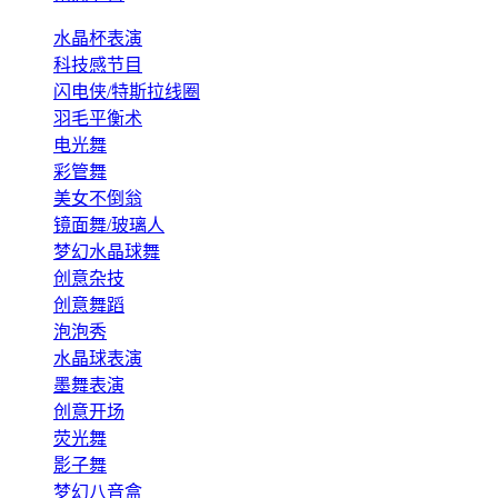
水晶杯表演
科技感节目
闪电侠/特斯拉线圈
羽毛平衡术
电光舞
彩管舞
美女不倒翁
镜面舞/玻璃人
梦幻水晶球舞
创意杂技
创意舞蹈
泡泡秀
水晶球表演
墨舞表演
创意开场
荧光舞
影子舞
梦幻八音盒