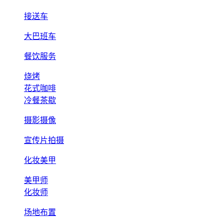
接送车
大巴班车
餐饮服务
烧烤
花式咖啡
冷餐茶歇
摄影摄像
宣传片拍摄
化妆美甲
美甲师
化妆师
场地布置