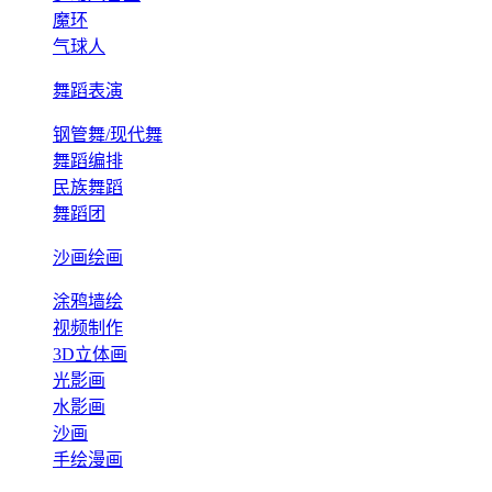
魔环
气球人
舞蹈表演
钢管舞/现代舞
舞蹈编排
民族舞蹈
舞蹈团
沙画绘画
涂鸦墙绘
视频制作
3D立体画
光影画
水影画
沙画
手绘漫画