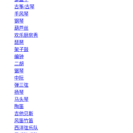
古筝/古琴
手风琴
钢琴
葫芦丝
欢乐厨房秀
琵琶
架子鼓
编钟
二胡
锯琴
中阮
弹三弦
扬琴
马头琴
陶笛
吉他贝斯
风笛竹笛
西洋弦乐队