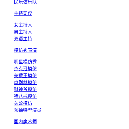
民乐弦乐队
主持司仪
女主持人
男主持人
双语主持
模仿秀表演
明星模仿秀
杰克逊模仿
美猴王模仿
卓别林模仿
财神爷模仿
猪八戒模仿
关公模仿
领袖特型演员
国内魔术师