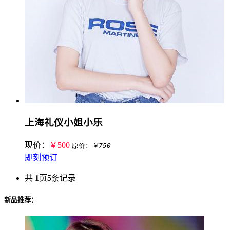
上海礼仪小姐小乐
现价：
￥500
原价：
￥750
即刻预订
共
1
页
5
条记录
新品推荐：