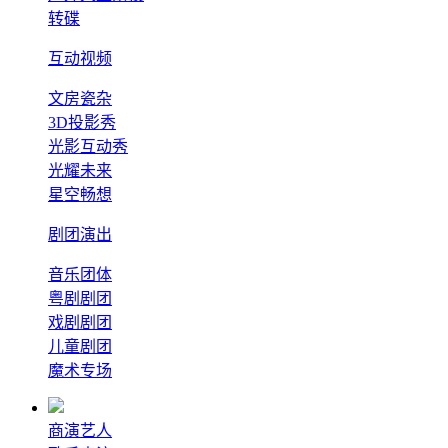
转碟
互动视频
文房瓷杂
3D投影秀
光影互动秀
光耀未来
星空畅想
剧团演出
音乐团体
粤剧剧团
戏剧剧团
儿童剧团
魔术专场
商演艺人