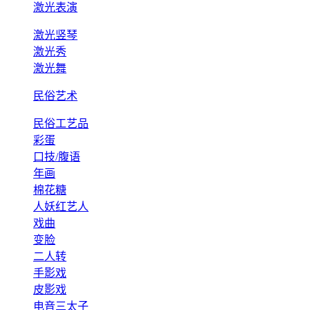
激光表演
激光竖琴
激光秀
激光舞
民俗艺术
民俗工艺品
彩蛋
口技/腹语
年画
棉花糖
人妖红艺人
戏曲
变脸
二人转
手影戏
皮影戏
电音三太子