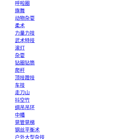
呼啦圈
旗舞
动物杂耍
柔术
力量力技
武术特技
滚灯
杂耍
钻圈钻筒
爬杆
顶技蹬技
车技
走刀山
抖空竹
绸吊吊环
中幡
晃管晃梯
钢丝平衡术
户外大型杂技