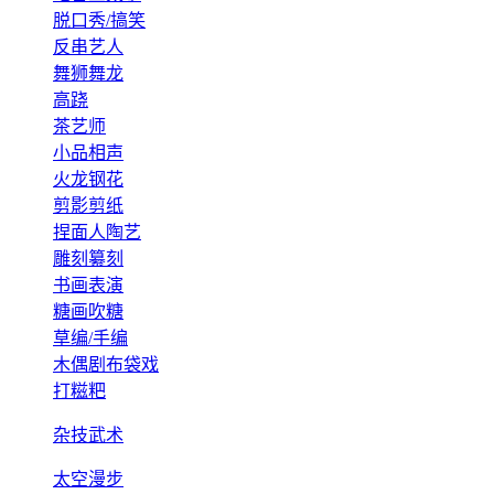
脱口秀/搞笑
反串艺人
舞狮舞龙
高跷
茶艺师
小品相声
火龙钢花
剪影剪纸
捏面人陶艺
雕刻纂刻
书画表演
糖画吹糖
草编/手编
木偶剧布袋戏
打糍粑
杂技武术
太空漫步