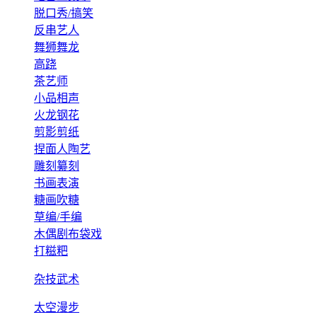
脱口秀/搞笑
反串艺人
舞狮舞龙
高跷
茶艺师
小品相声
火龙钢花
剪影剪纸
捏面人陶艺
雕刻纂刻
书画表演
糖画吹糖
草编/手编
木偶剧布袋戏
打糍粑
杂技武术
太空漫步