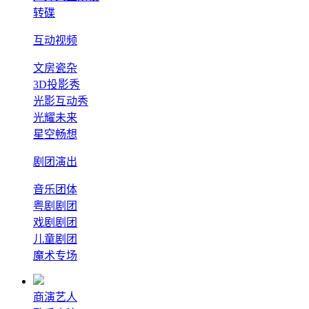
转碟
互动视频
文房瓷杂
3D投影秀
光影互动秀
光耀未来
星空畅想
剧团演出
音乐团体
粤剧剧团
戏剧剧团
儿童剧团
魔术专场
商演艺人