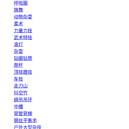
呼啦圈
旗舞
动物杂耍
柔术
力量力技
武术特技
滚灯
杂耍
钻圈钻筒
爬杆
顶技蹬技
车技
走刀山
抖空竹
绸吊吊环
中幡
晃管晃梯
钢丝平衡术
户外大型杂技