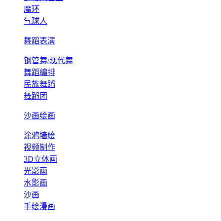
魔环
气球人
舞蹈表演
钢管舞/现代舞
舞蹈编排
民族舞蹈
舞蹈团
沙画绘画
涂鸦墙绘
视频制作
3D立体画
光影画
水影画
沙画
手绘漫画