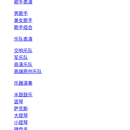
歌手表演
男歌手
美女歌手
歌手组合
乐队表演
交响乐队
军乐队
商演乐队
高端原创乐队
乐器演奏
水鼓鼓乐
竖琴
萨克斯
大提琴
小提琴
键盘手