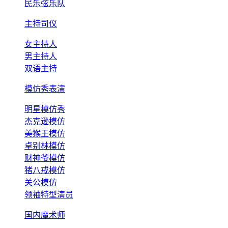
民乐弦乐队
主持司仪
女主持人
男主持人
双语主持
模仿秀表演
明星模仿秀
杰克逊模仿
美猴王模仿
卓别林模仿
财神爷模仿
猪八戒模仿
关公模仿
领袖特型演员
国内魔术师