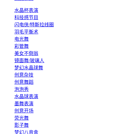
水晶杯表演
科技感节目
闪电侠/特斯拉线圈
羽毛平衡术
电光舞
彩管舞
美女不倒翁
镜面舞/玻璃人
梦幻水晶球舞
创意杂技
创意舞蹈
泡泡秀
水晶球表演
墨舞表演
创意开场
荧光舞
影子舞
梦幻八音盒