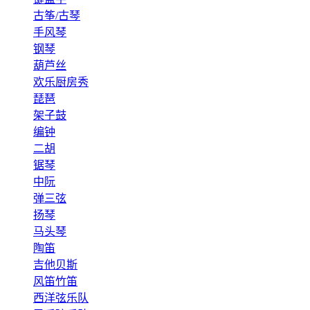
古筝/古琴
手风琴
钢琴
葫芦丝
欢乐厨房秀
琵琶
架子鼓
编钟
二胡
锯琴
中阮
弹三弦
扬琴
马头琴
陶笛
吉他贝斯
风笛竹笛
西洋弦乐队