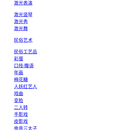
激光表演
激光竖琴
激光秀
激光舞
民俗艺术
民俗工艺品
彩蛋
口技/腹语
年画
棉花糖
人妖红艺人
戏曲
变脸
二人转
手影戏
皮影戏
电音三太子