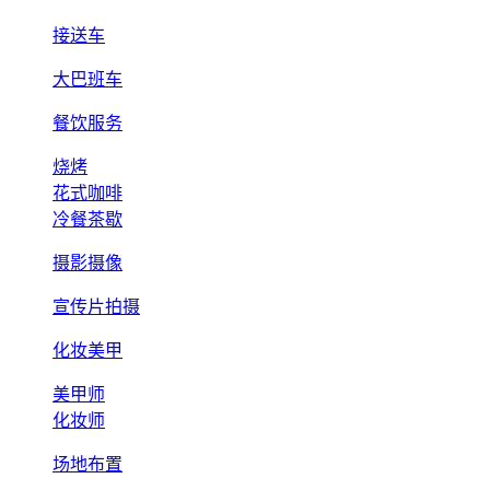
接送车
大巴班车
餐饮服务
烧烤
花式咖啡
冷餐茶歇
摄影摄像
宣传片拍摄
化妆美甲
美甲师
化妆师
场地布置