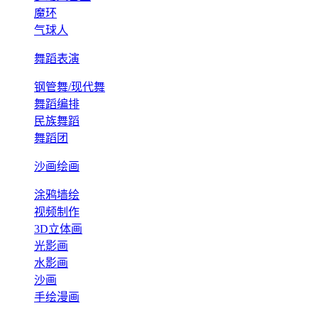
魔环
气球人
舞蹈表演
钢管舞/现代舞
舞蹈编排
民族舞蹈
舞蹈团
沙画绘画
涂鸦墙绘
视频制作
3D立体画
光影画
水影画
沙画
手绘漫画