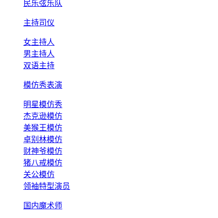
民乐弦乐队
主持司仪
女主持人
男主持人
双语主持
模仿秀表演
明星模仿秀
杰克逊模仿
美猴王模仿
卓别林模仿
财神爷模仿
猪八戒模仿
关公模仿
领袖特型演员
国内魔术师