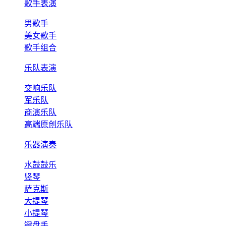
歌手表演
男歌手
美女歌手
歌手组合
乐队表演
交响乐队
军乐队
商演乐队
高端原创乐队
乐器演奏
水鼓鼓乐
竖琴
萨克斯
大提琴
小提琴
键盘手