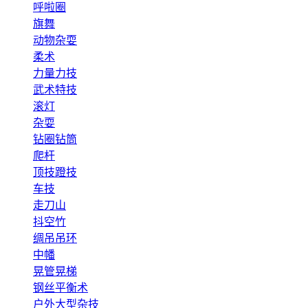
呼啦圈
旗舞
动物杂耍
柔术
力量力技
武术特技
滚灯
杂耍
钻圈钻筒
爬杆
顶技蹬技
车技
走刀山
抖空竹
绸吊吊环
中幡
晃管晃梯
钢丝平衡术
户外大型杂技