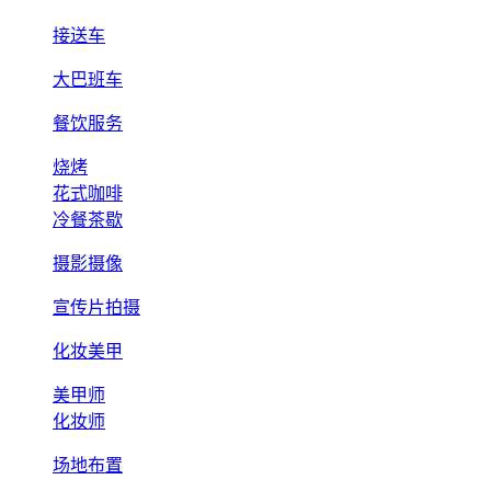
接送车
大巴班车
餐饮服务
烧烤
花式咖啡
冷餐茶歇
摄影摄像
宣传片拍摄
化妆美甲
美甲师
化妆师
场地布置