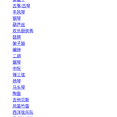
古筝/古琴
手风琴
钢琴
葫芦丝
欢乐厨房秀
琵琶
架子鼓
编钟
二胡
锯琴
中阮
弹三弦
扬琴
马头琴
陶笛
吉他贝斯
风笛竹笛
西洋弦乐队