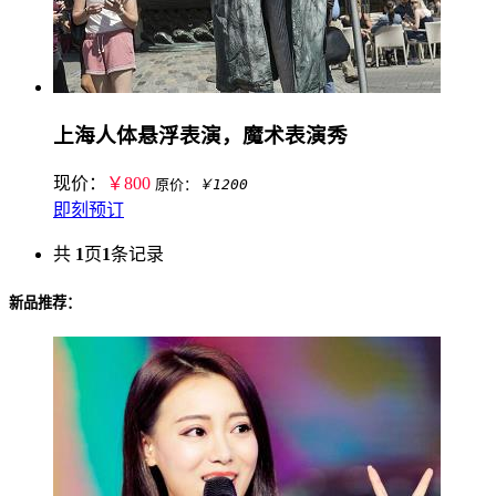
上海人体悬浮表演，魔术表演秀
现价：
￥800
原价：
￥1200
即刻预订
共
1
页
1
条记录
新品推荐：