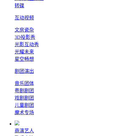
转碟
互动视频
文房瓷杂
3D投影秀
光影互动秀
光耀未来
星空畅想
剧团演出
音乐团体
粤剧剧团
戏剧剧团
儿童剧团
魔术专场
商演艺人