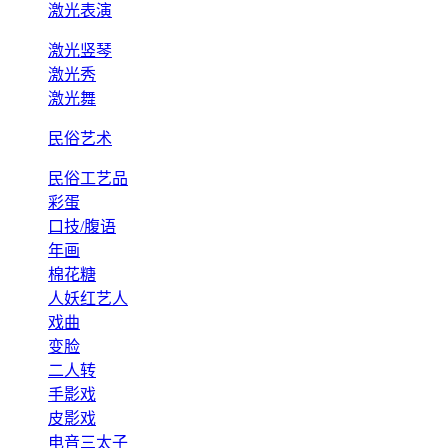
激光表演
激光竖琴
激光秀
激光舞
民俗艺术
民俗工艺品
彩蛋
口技/腹语
年画
棉花糖
人妖红艺人
戏曲
变脸
二人转
手影戏
皮影戏
电音三太子