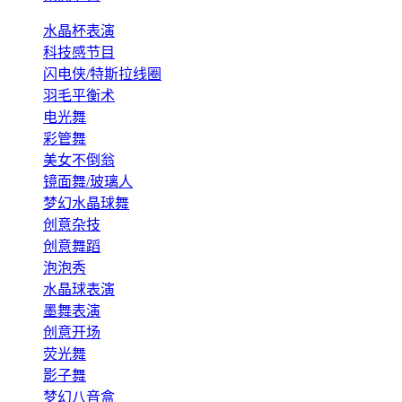
水晶杯表演
科技感节目
闪电侠/特斯拉线圈
羽毛平衡术
电光舞
彩管舞
美女不倒翁
镜面舞/玻璃人
梦幻水晶球舞
创意杂技
创意舞蹈
泡泡秀
水晶球表演
墨舞表演
创意开场
荧光舞
影子舞
梦幻八音盒