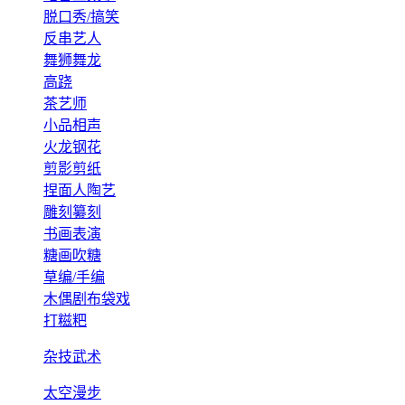
脱口秀/搞笑
反串艺人
舞狮舞龙
高跷
茶艺师
小品相声
火龙钢花
剪影剪纸
捏面人陶艺
雕刻纂刻
书画表演
糖画吹糖
草编/手编
木偶剧布袋戏
打糍粑
杂技武术
太空漫步