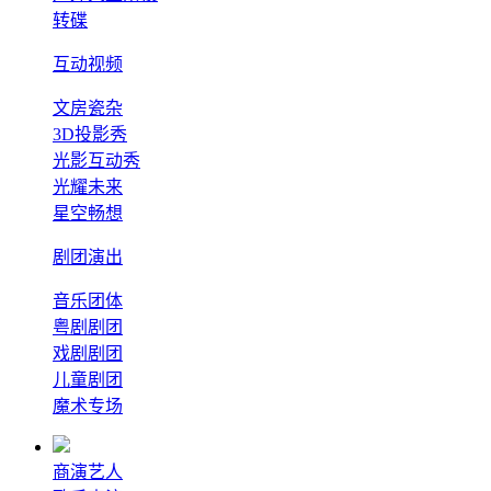
转碟
互动视频
文房瓷杂
3D投影秀
光影互动秀
光耀未来
星空畅想
剧团演出
音乐团体
粤剧剧团
戏剧剧团
儿童剧团
魔术专场
商演艺人