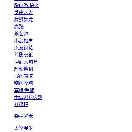
脱口秀/搞笑
反串艺人
舞狮舞龙
高跷
茶艺师
小品相声
火龙钢花
剪影剪纸
捏面人陶艺
雕刻纂刻
书画表演
糖画吹糖
草编/手编
木偶剧布袋戏
打糍粑
杂技武术
太空漫步