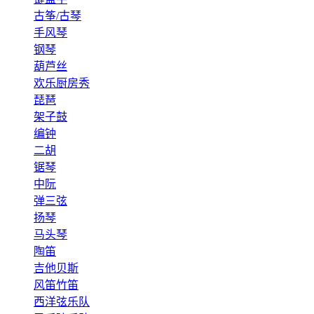
古筝/古琴
手风琴
钢琴
葫芦丝
欢乐厨房秀
琵琶
架子鼓
编钟
二胡
锯琴
中阮
弹三弦
扬琴
马头琴
陶笛
吉他贝斯
风笛竹笛
西洋弦乐队