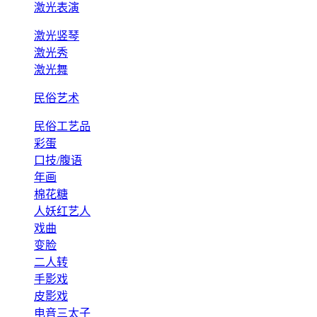
激光表演
激光竖琴
激光秀
激光舞
民俗艺术
民俗工艺品
彩蛋
口技/腹语
年画
棉花糖
人妖红艺人
戏曲
变脸
二人转
手影戏
皮影戏
电音三太子