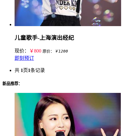
儿童歌手-上海演出经纪
现价：
￥800
原价：
￥1200
即刻预订
共
1
页
1
条记录
新品推荐：