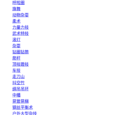
呼啦圈
旗舞
动物杂耍
柔术
力量力技
武术特技
滚灯
杂耍
钻圈钻筒
爬杆
顶技蹬技
车技
走刀山
抖空竹
绸吊吊环
中幡
晃管晃梯
钢丝平衡术
户外大型杂技