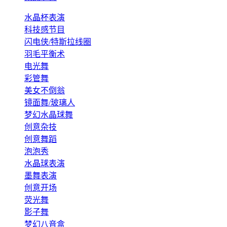
水晶杯表演
科技感节目
闪电侠/特斯拉线圈
羽毛平衡术
电光舞
彩管舞
美女不倒翁
镜面舞/玻璃人
梦幻水晶球舞
创意杂技
创意舞蹈
泡泡秀
水晶球表演
墨舞表演
创意开场
荧光舞
影子舞
梦幻八音盒