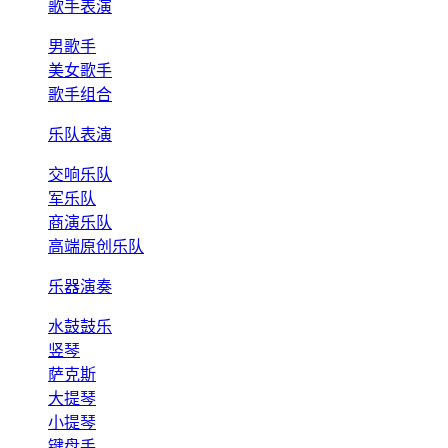
歌手表演
男歌手
美女歌手
歌手组合
乐队表演
交响乐队
军乐队
商演乐队
高端原创乐队
乐器演奏
水鼓鼓乐
竖琴
萨克斯
大提琴
小提琴
键盘手