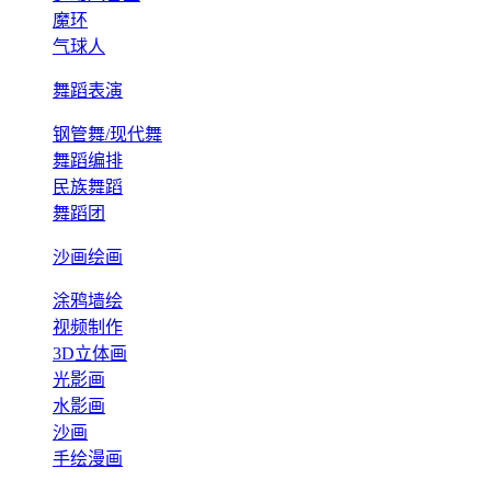
魔环
气球人
舞蹈表演
钢管舞/现代舞
舞蹈编排
民族舞蹈
舞蹈团
沙画绘画
涂鸦墙绘
视频制作
3D立体画
光影画
水影画
沙画
手绘漫画