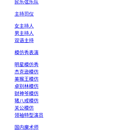
民乐弦乐队
主持司仪
女主持人
男主持人
双语主持
模仿秀表演
明星模仿秀
杰克逊模仿
美猴王模仿
卓别林模仿
财神爷模仿
猪八戒模仿
关公模仿
领袖特型演员
国内魔术师