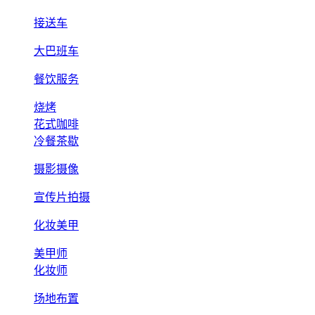
接送车
大巴班车
餐饮服务
烧烤
花式咖啡
冷餐茶歇
摄影摄像
宣传片拍摄
化妆美甲
美甲师
化妆师
场地布置