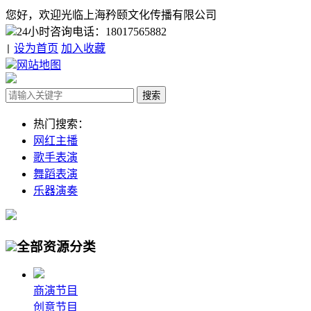
您好，欢迎光临上海矜颐文化传播有限公司
24小时咨询电话：18017565882
设为首页
加入收藏
|
网站地图
热门搜索：
网红主播
歌手表演
舞蹈表演
乐器演奏
全部资源分类
商演节目
创意节目