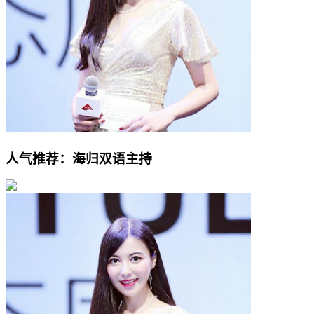
人气推荐：海归双语主持