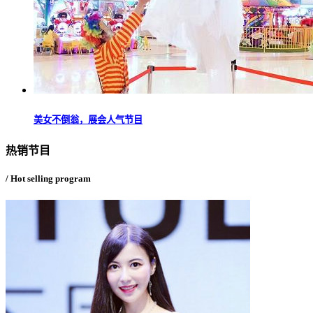
美女不倒翁，展会人气节目
热销节目
/ Hot selling program