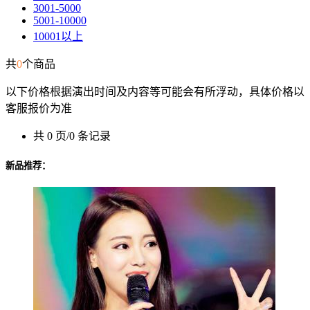
3001-5000
5001-10000
10001以上
共
0
个商品
以下价格根据演出时间及内容等可能会有所浮动，具体价格以
客服报价为准
共 0 页/0 条记录
新品推荐：