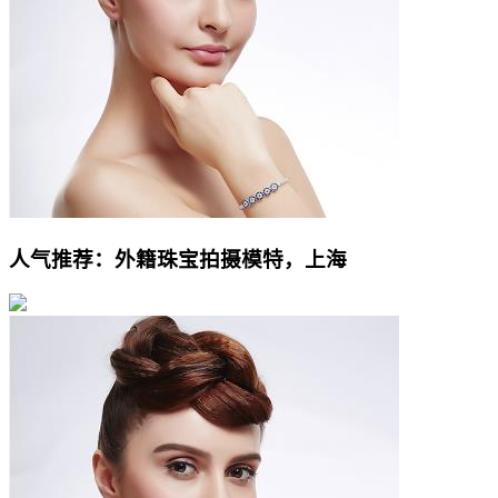
人气推荐：外籍珠宝拍摄模特，上海